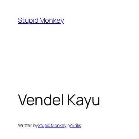
Skip
to
Stupid Monkey
content
Vendel Kayu
Written by
Stupid Monkey
in
Akrilik