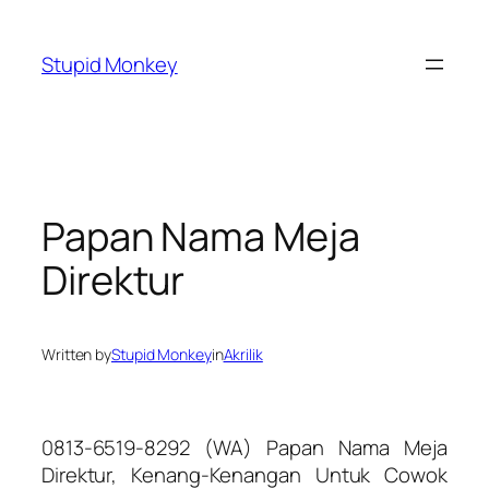
Skip
to
Stupid Monkey
content
Papan Nama Meja
Direktur
Written by
Stupid Monkey
in
Akrilik
0813-6519-8292 (WA) Papan Nama Meja
Direktur, Kenang-Kenangan Untuk Cowok