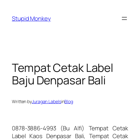
Skip
to
Stupid Monkey
content
Tempat Cetak Label
Baju Denpasar Bali
Written by
Juragan Labels
in
Blog
0878-3886-4993 (Bu Alfi) Tempat Cetak
Label Kaos Denpasar Bali, Tempat Cetak