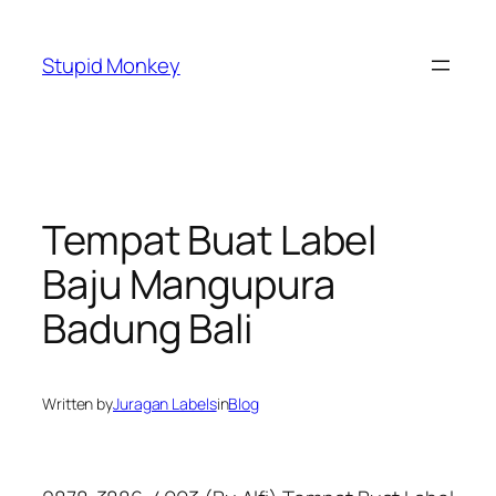
Skip
to
Stupid Monkey
content
Tempat Buat Label
Baju Mangupura
Badung Bali
Written by
Juragan Labels
in
Blog