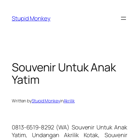
Skip
to
Stupid Monkey
content
Souvenir Untuk Anak
Yatim
Written by
Stupid Monkey
in
Akrilik
0813-6519-8292 (WA) Souvenir Untuk Anak
Yatim, Undangan Akrilik Kotak, Souvenir