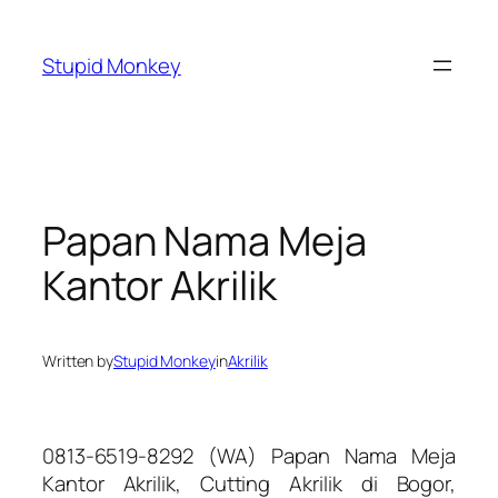
Skip
to
Stupid Monkey
content
Papan Nama Meja
Kantor Akrilik
Written by
Stupid Monkey
in
Akrilik
0813-6519-8292 (WA) Papan Nama Meja
Kantor Akrilik, Cutting Akrilik di Bogor,