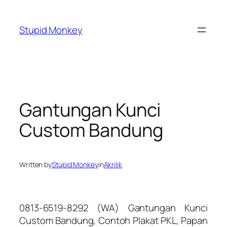
Skip
to
Stupid Monkey
content
Gantungan Kunci
Custom Bandung
Written by
Stupid Monkey
in
Akrilik
0813-6519-8292 (WA) Gantungan Kunci
Custom Bandung, Contoh Plakat PKL, Papan