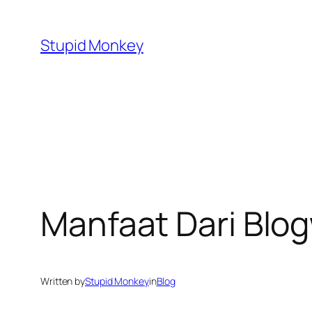
Skip
to
Stupid Monkey
content
Manfaat Dari Blo
Written by
Stupid Monkey
in
Blog