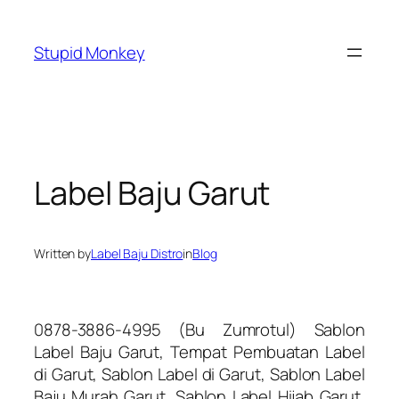
Skip
to
Stupid Monkey
content
Label Baju Garut
Written by
Label Baju Distro
in
Blog
0878-3886-4995 (Bu Zumrotul) Sablon
Label Baju Garut, Tempat Pembuatan Label
di Garut, Sablon Label di Garut, Sablon Label
Baju Murah Garut, Sablon Label Hijab Garut,