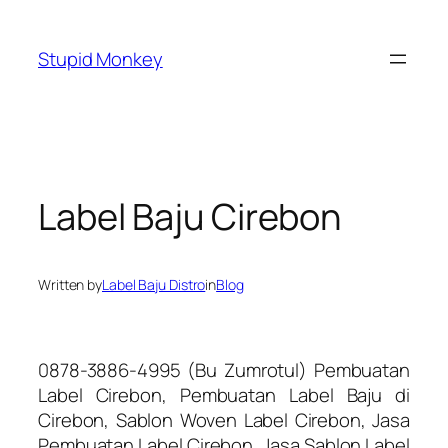
Skip
to
Stupid Monkey
content
Label Baju Cirebon
Written by
Label Baju Distro
in
Blog
0878-3886-4995 (Bu Zumrotul) Pembuatan
Label Cirebon, Pembuatan Label Baju di
Cirebon, Sablon Woven Label Cirebon, Jasa
Pembuatan Label Cirebon, Jasa Sablon Label