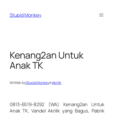
Skip
to
Stupid Monkey
content
Kenang2an Untuk
Anak TK
Written by
Stupid Monkey
in
Akrilik
0813-6519-8292 (WA) Kenang2an Untuk
Anak TK, Vandel Akrilik yang Bagus, Pabrik