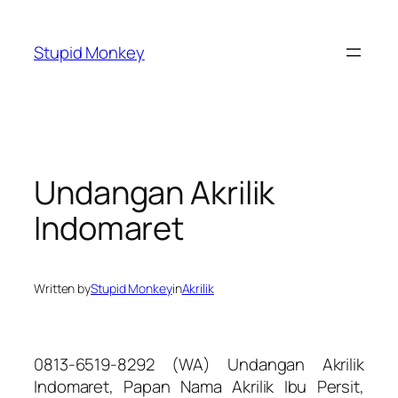
Skip
to
Stupid Monkey
content
Undangan Akrilik
Indomaret
Written by
Stupid Monkey
in
Akrilik
0813-6519-8292 (WA) Undangan Akrilik
Indomaret, Papan Nama Akrilik Ibu Persit,