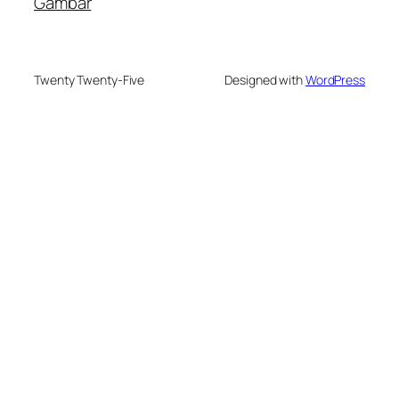
Gambar
Twenty Twenty-Five
Designed with
WordPress