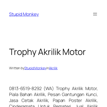
Skip
to
Stupid Monkey
content
Trophy Akrilik Motor
Written by
Stupid Monkey
in
Akrilik
0813-6519-8292 (WA) Trophy Akrilik Motor,
Piala Bahan Akrilik, Pesan Gantungan Kunci,
Jasa Cetak Akrilik, Papan Poster Akrilik,
Cinderamata Untuk Pemateri, Jual Akrilik