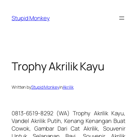
Skip
to
Stupid Monkey
content
Trophy Akrilik Kayu
Written by
Stupid Monkey
in
Akrilik
0813-6519-8292 (WA) Trophy Akrilik Kayu,
Vandel Akrilik Putih, Kenang Kenangan Buat
Cowok, Gambar Dari Cat Akrilik, Souvenir
Untuk Selapanan Bayi, Souvenir Akrilik