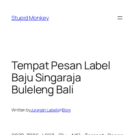
Skip
to
Stupid Monkey
content
Tempat Pesan Label
Baju Singaraja
Buleleng Bali
Written by
Juragan Labels
in
Blog