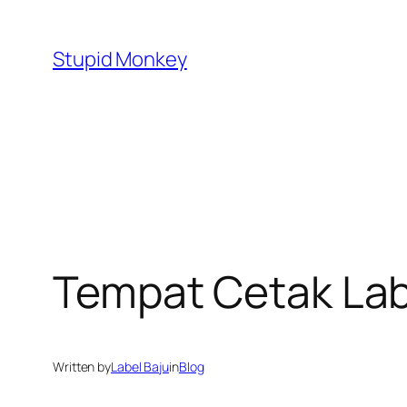
Skip
to
Stupid Monkey
content
Tempat Cetak La
Written by
Label Baju
in
Blog