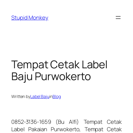
Skip
to
Stupid Monkey
content
Tempat Cetak Label
Baju Purwokerto
Written by
Label Baju
in
Blog
0852-3136-1659 (Bu Alfi) Tempat Cetak
Label Pakaian Purwokerto, Tempat Cetak