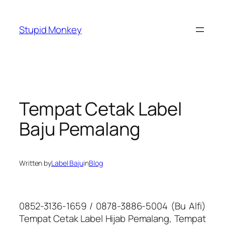
Skip
to
Stupid Monkey
content
Tempat Cetak Label
Baju Pemalang
Written by
Label Baju
in
Blog
0852-3136-1659 / 0878-3886-5004 (Bu Alfi)
Tempat Cetak Label Hijab Pemalang, Tempat