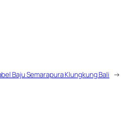
bel Baju Semarapura Klungkung Bali
→