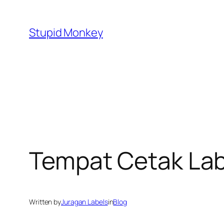
Skip
to
Stupid Monkey
content
Tempat Cetak Lab
Written by
Juragan Labels
in
Blog