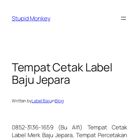
Skip
to
Stupid Monkey
content
Tempat Cetak Label
Baju Jepara
Written by
Label Baju
in
Blog
0852-3136-1659 (Bu Alfi) Tempat Cetak
Label Merk Baju Jepara, Tempat Percetakan