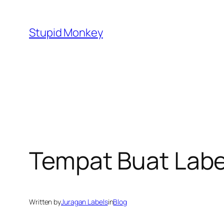
Skip
to
Stupid Monkey
content
Tempat Buat Label
Written by
Juragan Labels
in
Blog