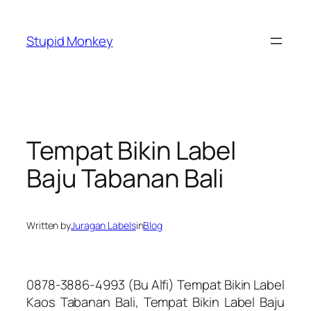
Skip
to
Stupid Monkey
content
Tempat Bikin Label
Baju Tabanan Bali
Written by
Juragan Labels
in
Blog
0878-3886-4993 (Bu Alfi) Tempat Bikin Label
Kaos Tabanan Bali, Tempat Bikin Label Baju