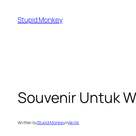
Skip
to
Stupid Monkey
content
Souvenir Untuk Wa
Written by
Stupid Monkey
in
Akrilik