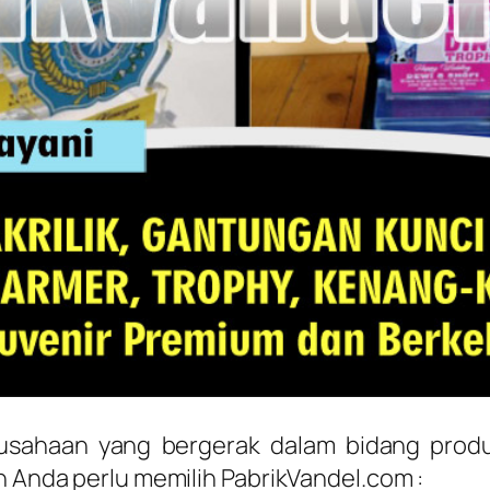
usahaan yang bergerak dalam bidang produ
n Anda perlu memilih PabrikVandel.com :