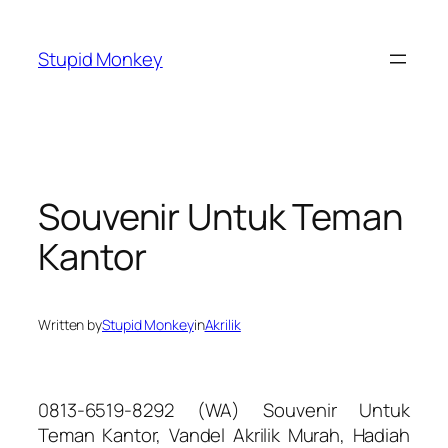
Skip
to
Stupid Monkey
content
Souvenir Untuk Teman
Kantor
Written by
Stupid Monkey
in
Akrilik
0813-6519-8292 (WA) Souvenir Untuk
Teman Kantor, Vandel Akrilik Murah, Hadiah