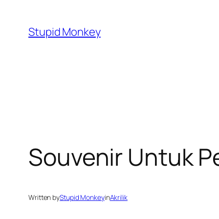
Skip
to
Stupid Monkey
content
Souvenir Untuk P
Written by
Stupid Monkey
in
Akrilik