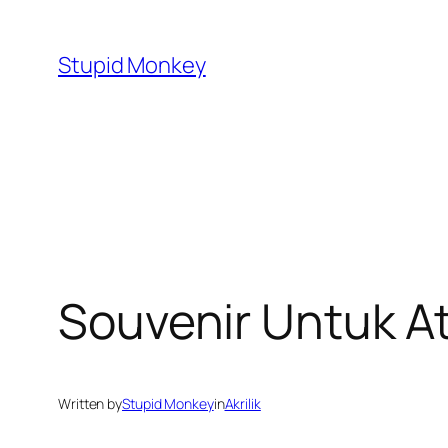
Skip
to
Stupid Monkey
content
Souvenir Untuk A
Written by
Stupid Monkey
in
Akrilik