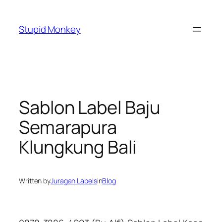
Skip
to
Stupid Monkey
content
Sablon Label Baju
Semarapura
Klungkung Bali
Written by
Juragan Labels
in
Blog