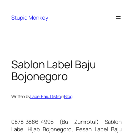
Skip
to
Stupid Monkey
content
Sablon Label Baju
Bojonegoro
Written by
Label Baju Distro
in
Blog
0878-3886-4995 (Bu Zumrotul) Sablon
Label Hijab Bojonegoro, Pesan Label Baju