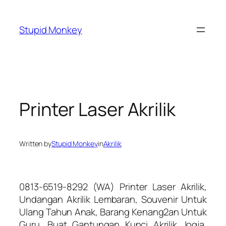
Skip
to
Stupid Monkey
content
Printer Laser Akrilik
Written by
Stupid Monkey
in
Akrilik
0813-6519-8292 (WA) Printer Laser Akrilik,
Undangan Akrilik Lembaran, Souvenir Untuk
Ulang Tahun Anak, Barang Kenang2an Untuk
Guru, Buat Gantungan Kunci Akrilik Jogja,