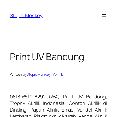
Skip
to
Stupid Monkey
content
Print UV Bandung
Written by
Stupid Monkey
in
Akrilik
0813-6519-8292 (WA) Print UV Bandung,
Trophy Akrilik Indonesia, Contoh Akrilik di
Dinding, Papan Akrilik Emas, Vandel Akrilik
Lembaran, Plakat Akrilik Murah, Vandel Akrilik