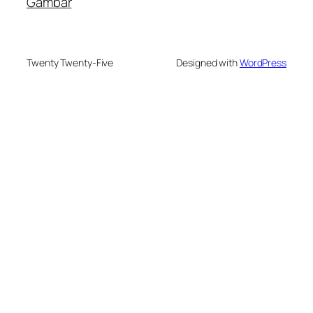
Gambar
Twenty Twenty-Five
Designed with
WordPress