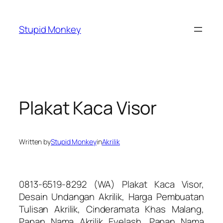
Skip
to
Stupid Monkey
content
Plakat Kaca Visor
Written by
Stupid Monkey
in
Akrilik
0813-6519-8292 (WA) Plakat Kaca Visor,
Desain Undangan Akrilik, Harga Pembuatan
Tulisan Akrilik, Cinderamata Khas Malang,
Papan Nama Akrilik Eyelash, Papan Nama