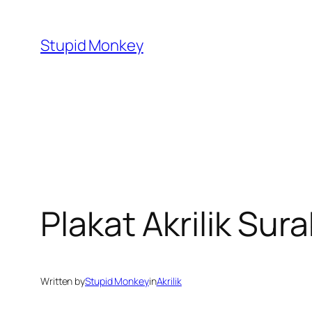
Skip
to
Stupid Monkey
content
Plakat Akrilik Sur
Written by
Stupid Monkey
in
Akrilik