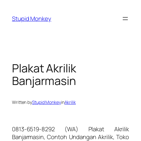
Skip
to
Stupid Monkey
content
Plakat Akrilik
Banjarmasin
Written by
Stupid Monkey
in
Akrilik
0813-6519-8292 (WA) Plakat Akrilik
Banjarmasin, Contoh Undangan Akrilik, Toko