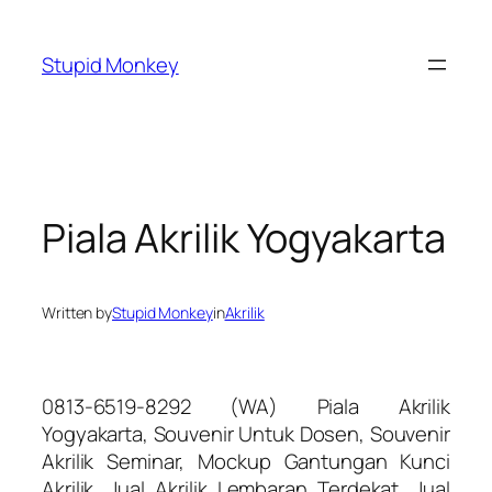
Skip
to
Stupid Monkey
content
Piala Akrilik Yogyakarta
Written by
Stupid Monkey
in
Akrilik
0813-6519-8292 (WA) Piala Akrilik
Yogyakarta, Souvenir Untuk Dosen, Souvenir
Akrilik Seminar, Mockup Gantungan Kunci
Akrilik, Jual Akrilik Lembaran Terdekat, Jual