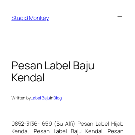
Skip
to
Stupid Monkey
content
Pesan Label Baju
Kendal
Written by
Label Baju
in
Blog
0852-3136-1659 (Bu Alfi) Pesan Label Hijab
Kendal, Pesan Label Baju Kendal, Pesan