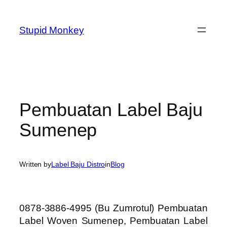
Skip
to
Stupid Monkey
content
Pembuatan Label Baju
Sumenep
Written by
Label Baju Distro
in
Blog
0878-3886-4995 (Bu Zumrotul) Pembuatan
Label Woven Sumenep, Pembuatan Label