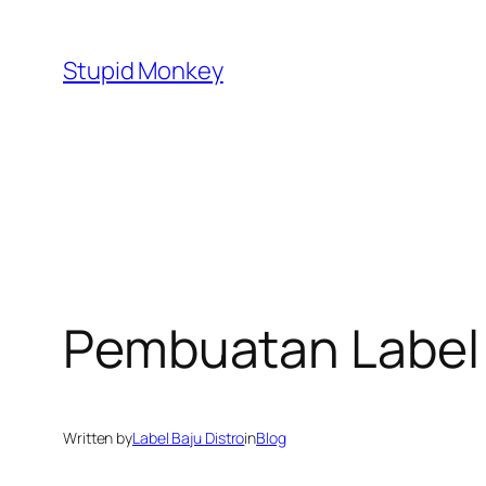
Skip
to
Stupid Monkey
content
Pembuatan Label 
Written by
Label Baju Distro
in
Blog