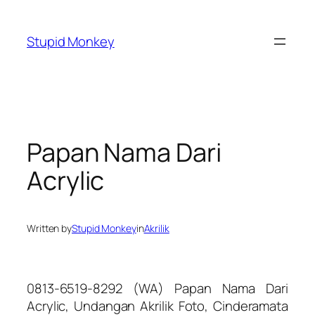
Skip
to
Stupid Monkey
content
Papan Nama Dari
Acrylic
Written by
Stupid Monkey
in
Akrilik
0813-6519-8292 (WA) Papan Nama Dari
Acrylic, Undangan Akrilik Foto, Cinderamata