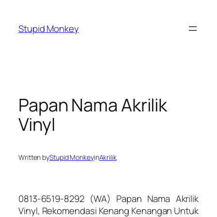
Skip
to
Stupid Monkey
content
Papan Nama Akrilik
Vinyl
Written by
Stupid Monkey
in
Akrilik
0813-6519-8292 (WA) Papan Nama Akrilik
Vinyl, Rekomendasi Kenang Kenangan Untuk