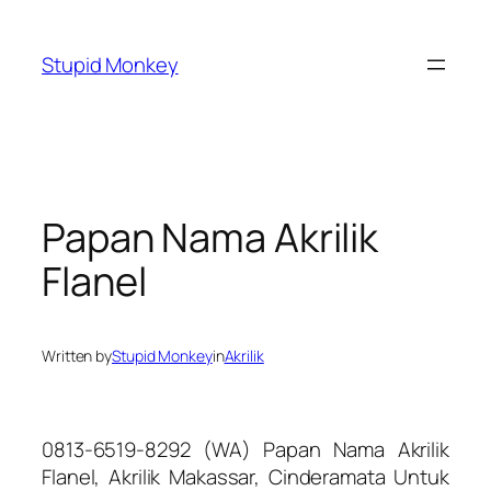
Skip
to
Stupid Monkey
content
Papan Nama Akrilik
Flanel
Written by
Stupid Monkey
in
Akrilik
0813-6519-8292 (WA) Papan Nama Akrilik
Flanel, Akrilik Makassar, Cinderamata Untuk