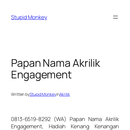
Skip
to
Stupid Monkey
content
Papan Nama Akrilik
Engagement
Written by
Stupid Monkey
in
Akrilik
0813-6519-8292 (WA) Papan Nama Akrilik
Engagement, Hadiah Kenang Kenangan