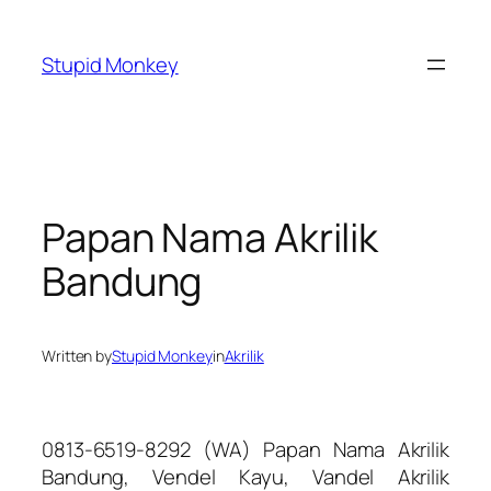
Skip
to
Stupid Monkey
content
Papan Nama Akrilik
Bandung
Written by
Stupid Monkey
in
Akrilik
0813-6519-8292 (WA) Papan Nama Akrilik
Bandung, Vendel Kayu, Vandel Akrilik