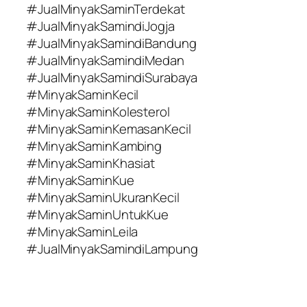
#JualMinyakSaminTerdekat
#JualMinyakSamindiJogja
#JualMinyakSamindiBandung
#JualMinyakSamindiMedan
#JualMinyakSamindiSurabaya
#MinyakSaminKecil
#MinyakSaminKolesterol
#MinyakSaminKemasanKecil
#MinyakSaminKambing
#MinyakSaminKhasiat
#MinyakSaminKue
#MinyakSaminUkuranKecil
#MinyakSaminUntukKue
#MinyakSaminLeila
#JualMinyakSamindiLampung