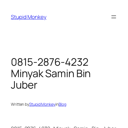
Skip
to
Stupid Monkey
content
0815-2876-4232
Minyak Samin Bin
Juber
Written by
Stupid Monkey
in
Blog