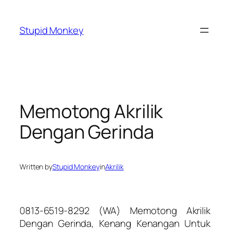
Skip
to
Stupid Monkey
content
Memotong Akrilik
Dengan Gerinda
Written by
Stupid Monkey
in
Akrilik
0813-6519-8292 (WA) Memotong Akrilik
Dengan Gerinda, Kenang Kenangan Untuk