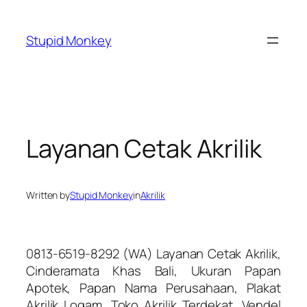
Skip
to
Stupid Monkey
content
Layanan Cetak Akrilik
Written by
Stupid Monkey
in
Akrilik
0813-6519-8292 (WA) Layanan Cetak Akrilik,
Cinderamata Khas Bali, Ukuran Papan
Apotek, Papan Nama Perusahaan, Plakat
Akrilik Logam, Toko Akrilik Terdekat, Vendel