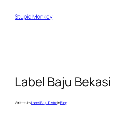
Skip
to
Stupid Monkey
content
Label Baju Bekasi
Written by
Label Baju Distro
in
Blog