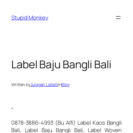
Skip
to
Stupid Monkey
content
Label Baju Bangli Bali
Written by
Juragan Labels
in
Blog
”
0878-3886-4993 (Bu Alfi) Label Kaos Bangli
Bali, Label Baju Bangli Bali, Label Woven