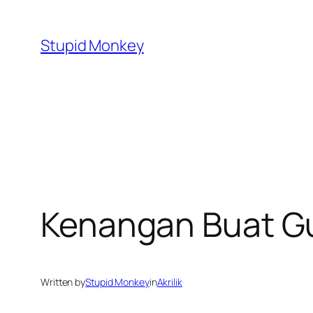
Skip
to
Stupid Monkey
content
Kenangan Buat G
Written by
Stupid Monkey
in
Akrilik