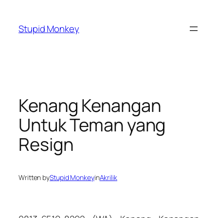
Skip
to
Stupid Monkey
content
Kenang Kenangan
Untuk Teman yang
Resign
Written by
Stupid Monkey
in
Akrilik