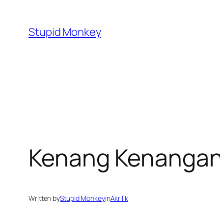
Skip
to
Stupid Monkey
content
Kenang Kenangan
Written by
Stupid Monkey
in
Akrilik